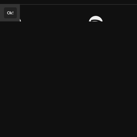
Ok!
Consultar Certificado
Consulte aqui a autenticidade do
certificado.