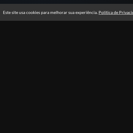
Este site usa cookies para melhorar sua experiência.
Política de Privac
Atendimento
De segunda a sexta das 09h às 18h
+5511989377075
+5511914866002
+5511989377075
Fale Conosco
CNPJ: 16.778.036/0001-30
ABCPREV © 2026 - Todos os direitos reservados