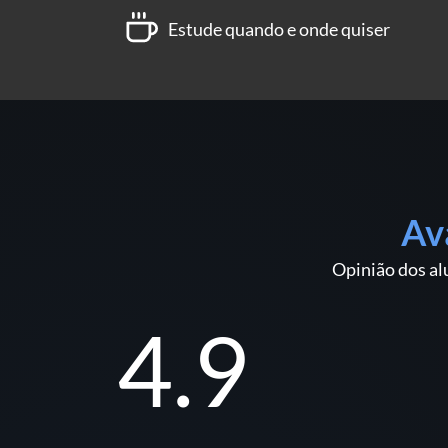
Estude quando e onde quiser
Av
Opinião dos al
4.9