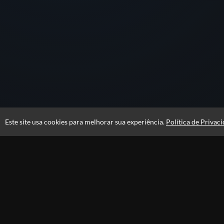
Este site usa cookies para melhorar sua experiência.
Política de Privac
Atendimento
De segunda a sexta das 09h às 18h
+5511989377075