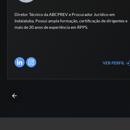
Diretor Técnico da ABCPREV e Procurador Jurídico em
Indaiatuba. Possui ampla formação, certificação de dirigentes e
mais de 20 anos de experiência em RPPS.
VER PERFIL