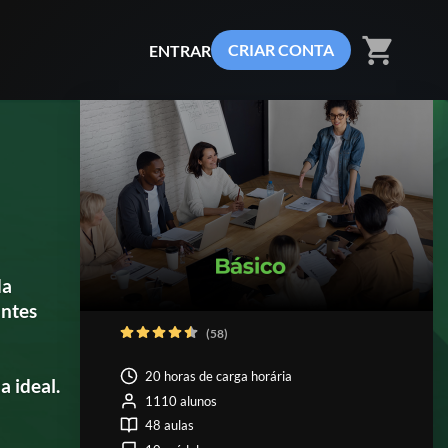
shopping_cart
CRIAR CONTA
ENTRAR
da
antes
(58)
20 horas de carga horária
a ideal.
1110 alunos
48 aulas