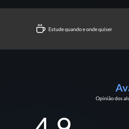
Estude quando e onde quiser
Av
Opinião dos al
4.9