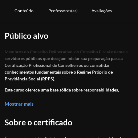
Conteúdo
Professores(as)
Avaliações
Público alvo
Membros do Conselho Deliberativo, do Conselho Fiscal e demais
servidores públicos que desejam iniciar sua preparação para a
Certificação Profissional de Conselheiros ou consolidar
conhecimentos fundamentais sobre o Regime Próprio de
Previdência Social (RPPS).
Este curso oferece uma base sólida sobre responsabilidades,
princípios de governança e diretrizes legais, preparando os
participantes para atuarem com ética, segurança técnica e
Mostrar mais
entendimento das normas que regem o RPPS.
Sobre o certificado