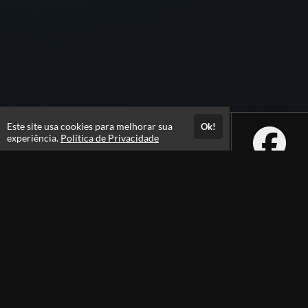
Este site usa cookies para melhorar sua
Ok!
experiência.
Política de Privacidade
Atendimento
De segunda a sexta das 09h às 18h
+5511989377075