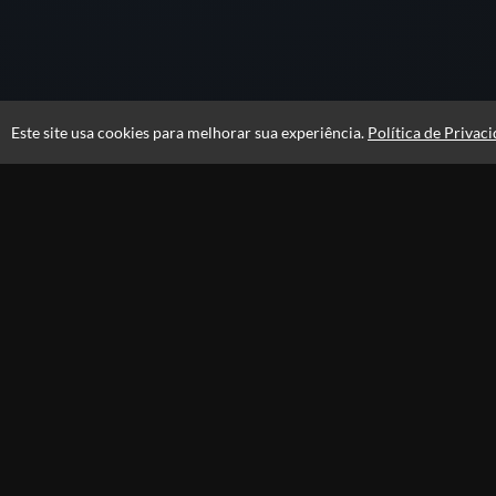
Este site usa cookies para melhorar sua experiência.
Política de Privac
Atendimento
De segunda a sexta das 09h às 18h
+5511989377075
+5511914866002
+5511989377075
Fale Conosco
CNPJ: 16.778.036/0001-30