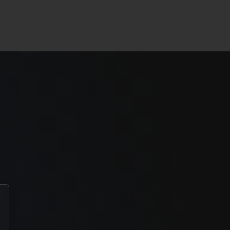
AULA MUITO DIDÁTICA. PARABÉNS!
Marcos Roberto Arantes Narbutis