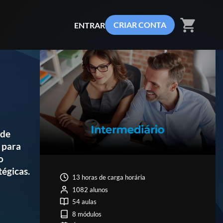
shopping_cart
CRIAR CONTA
ENTRAR
 de
 para
o
égicas.
13 horas de carga horária
1082 alunos
54 aulas
8 módulos