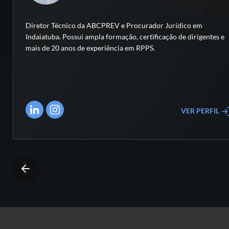
Diretor Técnico da ABCPREV e Procurador Jurídico em
Indaiatuba. Possui ampla formação, certificação de dirigentes e
mais de 20 anos de experiência em RPPS.
VER PERFIL