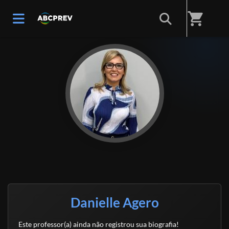
Início
/
Professores(as)
shopping_cart
Danielle Agero
Este professor(a) ainda não registrou sua biografia!