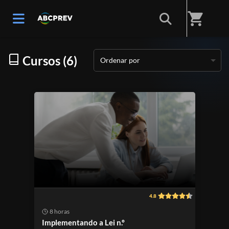
Início
/
Categorias
/
Gestão Pública e Governança do RPPS
shopping_cart
Cursos (6)
Ordenar por
4.8
8 horas
Implementando a Lei n.º