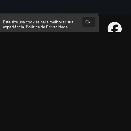
Este site usa cookies para melhorar sua
Ok!
experiência.
Política de Privacidade
Atendimento
De segunda a sexta das 09h às 18h
+5511989377075
+5511914866002
+5511989377075
Fale Conosco